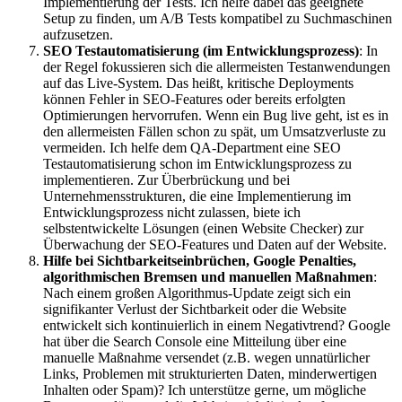
Implementierung der Tests. Ich helfe dabei das geeignete
Setup zu finden, um A/B Tests kompatibel zu Suchmaschinen
aufzusetzen.
SEO Testautomatisierung (im Entwicklungsprozess)
: In
der Regel fokussieren sich die allermeisten Testanwendungen
auf das Live-System. Das heißt, kritische Deployments
können Fehler in SEO-Features oder bereits erfolgten
Optimierungen hervorrufen. Wenn ein Bug live geht, ist es in
den allermeisten Fällen schon zu spät, um Umsatzverluste zu
vermeiden. Ich helfe dem QA-Department eine SEO
Testautomatisierung schon im Entwicklungsprozess zu
implementieren. Zur Überbrückung und bei
Unternehmensstrukturen, die eine Implementierung im
Entwicklungsprozess nicht zulassen, biete ich
selbstentwickelte Lösungen (einen Website Checker) zur
Überwachung der SEO-Features und Daten auf der Website.
Hilfe bei Sichtbarkeitseinbrüchen, Google Penalties,
algorithmischen Bremsen und manuellen Maßnahmen
:
Nach einem großen Algorithmus-Update zeigt sich ein
signifikanter Verlust der Sichtbarkeit oder die Website
entwickelt sich kontinuierlich in einem Negativtrend? Google
hat über die Search Console eine Mitteilung über eine
manuelle Maßnahme versendet (z.B. wegen unnatürlicher
Links, Problemen mit strukturierten Daten, minderwertigen
Inhalten oder Spam)? Ich unterstütze gerne, um mögliche