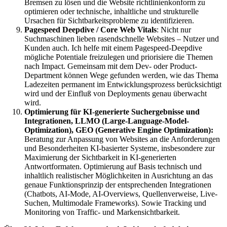
Bremsen zu lösen und die Website richtlinienkonform zu
optimieren oder technische, inhaltliche und strukturelle
Ursachen für Sichtbarkeitsprobleme zu identifizieren.
Pagespeed Deepdive / Core Web Vitals
: Nicht nur
Suchmaschinen lieben rasendschnelle Websites – Nutzer und
Kunden auch. Ich helfe mit einem Pagespeed-Deepdive
mögliche Potentiale freizulegen und priorisiere die Themen
nach Impact. Gemeinsam mit dem Dev- oder Product-
Department können Wege gefunden werden, wie das Thema
Ladezeiten permanent im Entwicklungsprozess berücksichtigt
wird und der Einfluß von Deployments genau überwacht
wird.
Optimierung für KI-generierte Suchergebnisse und
Integrationen, LLMO (Large-Language-Model-
Optimization), GEO (Generative Engine Optimization):
Beratung zur Anpassung von Websites an die Anforderungen
und Besonderheiten KI-basierter Systeme, insbesondere zur
Maximierung der Sichtbarkeit in KI-generierten
Antwortformaten. Optimierung auf Basis technisch und
inhaltlich realistischer Möglichkeiten in Ausrichtung an das
genaue Funktionsprinzip der entsprechenden Integrationen
(Chatbots, AI-Mode, AI-Overviews, Quellenverweise, Live-
Suchen, Multimodale Frameworks). Sowie Tracking und
Monitoring von Traffic- und Markensichtbarkeit.