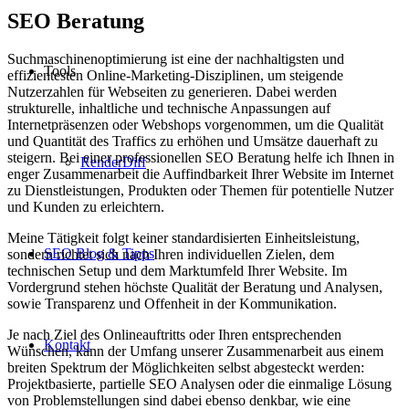
SEO Beratung
Suchmaschinenoptimierung ist eine der nachhaltigsten und
Tools
effizientesten Online-Marketing-Disziplinen, um steigende
Nutzerzahlen für Webseiten zu generieren. Dabei werden
strukturelle, inhaltliche und technische Anpassungen auf
Internetpräsenzen oder Webshops vorgenommen, um die Qualität
und Quantität des Traffics zu erhöhen und Umsätze dauerhaft zu
steigern. Bei einer professionellen SEO Beratung helfe ich Ihnen in
RenderDiff
enger Zusammenarbeit die Auffindbarkeit Ihrer Website im Internet
zu Dienstleistungen, Produkten oder Themen für potentielle Nutzer
und Kunden zu erleichtern.
Meine Tätigkeit folgt keiner standardisierten Einheitsleistung,
SEO Blog & Tipps
sondern richtet sich nach Ihren individuellen Zielen, dem
technischen Setup und dem Marktumfeld Ihrer Website. Im
Vordergrund stehen höchste Qualität der Beratung und Analysen,
sowie Transparenz und Offenheit in der Kommunikation.
Je nach Ziel des Onlineauftritts oder Ihren entsprechenden
Kontakt
Wünschen, kann der Umfang unserer Zusammenarbeit aus einem
breiten Spektrum der Möglichkeiten selbst abgesteckt werden:
Projektbasierte, partielle SEO Analysen oder die einmalige Lösung
von Problemstellungen sind dabei ebenso denkbar, wie eine