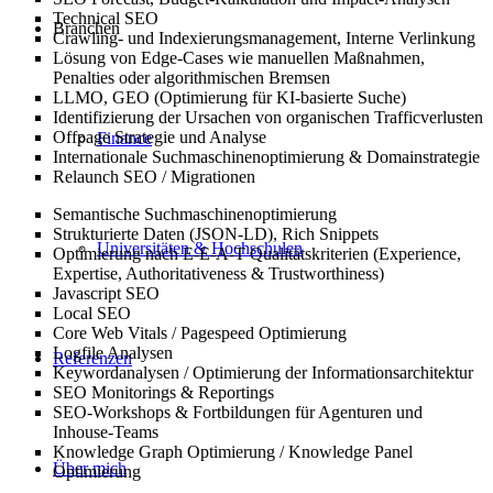
Technical SEO
Branchen
Crawling- und Indexierungsmanagement, Interne Verlinkung
Lösung von Edge-Cases wie manuellen Maßnahmen,
Penalties oder algorithmischen Bremsen
LLMO, GEO (Optimierung für KI-basierte Suche)
Identifizierung der Ursachen von organischen Trafficverlusten
Offpage Strategie und Analyse
Finance
Internationale Suchmaschinenoptimierung & Domainstrategie
Relaunch SEO / Migrationen
Semantische Suchmaschinenoptimierung
Strukturierte Daten (JSON-LD), Rich Snippets
Universitäten & Hochschulen
Optimierung nach E-E-A-T Qualitätskriterien (Experience,
Expertise, Authoritativeness & Trustworthiness)
Javascript SEO
Local SEO
Core Web Vitals / Pagespeed Optimierung
Logfile Analysen
Referenzen
Keywordanalysen / Optimierung der Informationsarchitektur
SEO Monitorings & Reportings
SEO-Workshops & Fortbildungen für Agenturen und
Inhouse-Teams
Knowledge Graph Optimierung / Knowledge Panel
Über mich
Optimierung